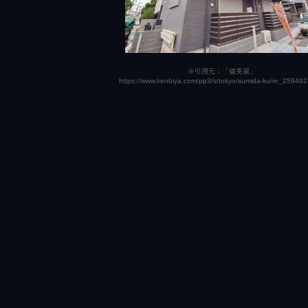
※引用元：「健美屋」
https://www.kenbiya.com/pp3/s/tokyo/sumida-ku/re_259492