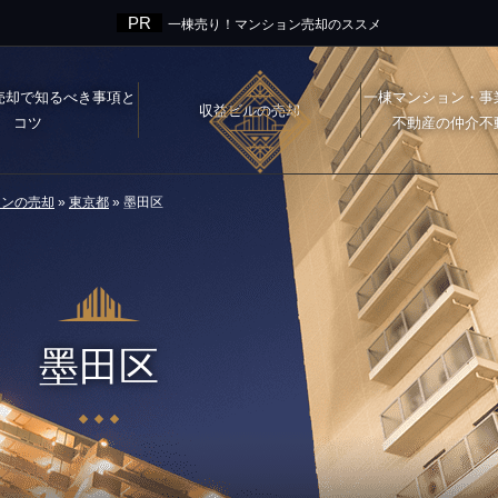
一棟売り！マンション売却のススメ
売却で知るべき事項と
一棟マンション・事
収益ビルの売却
コツ
不動産の仲介不
ョンの売却
»
東京都
»
墨田区
墨田区