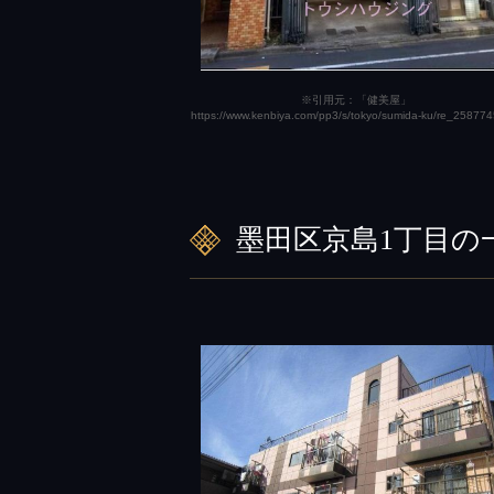
※引用元：「健美屋」
https://www.kenbiya.com/pp3/s/tokyo/sumida-ku/re_258774
墨田区京島1丁目の