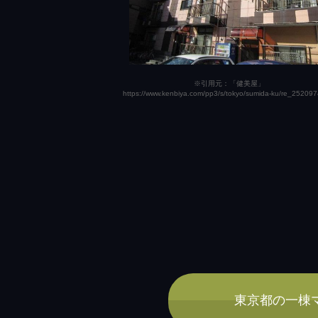
※引用元：「健美屋」
https://www.kenbiya.com/pp3/s/tokyo/sumida-ku/re_252097
東京都の一棟