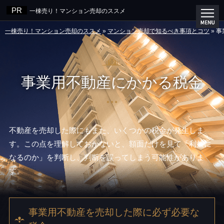
一棟売り！マンション売却のススメ
一棟売り！マンション売却のススメ
»
マンション売却で知るべき事項とコツ
»
事
事業用不動産にかかる税金
不動産を売却した際にもまた、いくつかの税金が発生しま
す。この点を理解しておかないと、額面だけを見て「利益に
なるのか」を判断し、判断を誤ってしまう可能性がありま
す。
事業用不動産を売却した際に必ず必要な