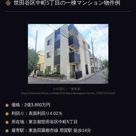
世田谷区中町5丁目の一棟マンション物件例
※引用元：「健美屋」
https://www.kenbiya.com/pp3/s/tokyo/setagaya-ku/re_25801014o2/
価格：2億3,800万円
利回り：表面利回り4.02％
所在地：東京都世田谷区中町5丁目
最寄駅：東急田園都市線 用賀駅 徒歩14分