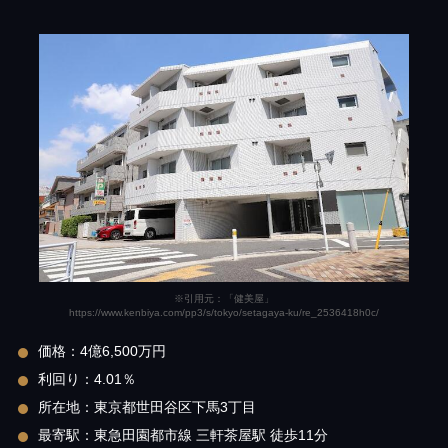
※引用元：「健美屋」
https://www.kenbiya.com/pp3/s/tokyo/setagaya-ku/re_2536418h0c/
価格：4億6,500万円
利回り：4.01％
所在地：東京都世田谷区下馬3丁目
最寄駅：東急田園都市線 三軒茶屋駅 徒歩11分