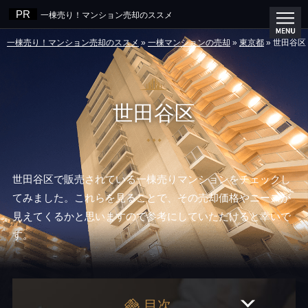
一棟売り！マンション売却のススメ
一棟売り！マンション売却のススメ
»
一棟マンションの売却
»
東京都
»
世田谷区
世田谷区
世田谷区で販売されている一棟売りマンションをチェックし
てみました。これらを見ることで、その売却価格やニーズが
見えてくるかと思いますので参考にしていただけると幸いで
す。
目次