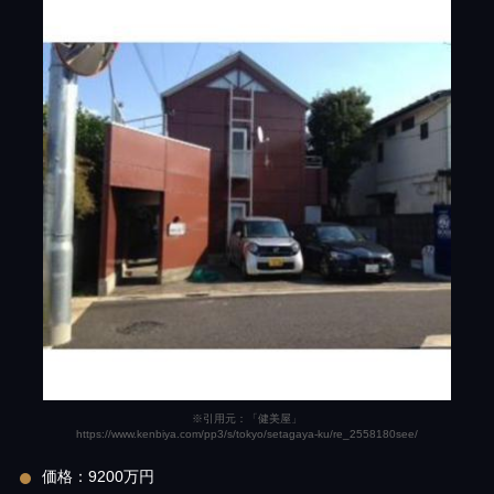
※引用元：「健美屋」
https://www.kenbiya.com/pp3/s/tokyo/setagaya-ku/re_2558180see/
価格：9200万円