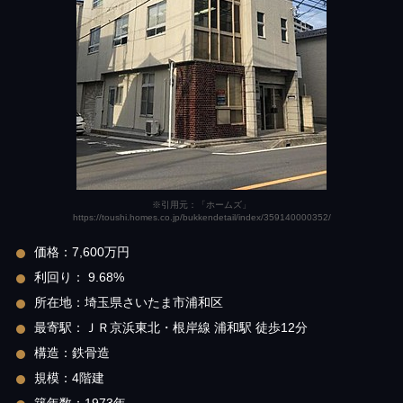
※引用元：「ホームズ」
https://toushi.homes.co.jp/bukkendetail/index/359140000352/
価格：7,600万円
利回り： 9.68%
所在地：埼玉県さいたま市浦和区
最寄駅：ＪＲ京浜東北・根岸線 浦和駅 徒歩12分
構造：鉄骨造
規模：4階建