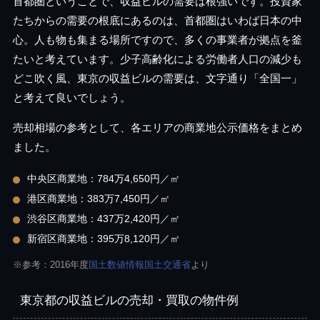
首都圏ということで、収益ビルの需要は根強いです。投資家
たちからの需要の根底にあるのは、首都圏はいわば日本の中
心。人も物も集まる場所ですので、多くの事業者が拠点を釜
たいと考えています。少子高齢化による労働者人口の減少も
どこ吹く風、東京の収益ビルの需要は、文字通り「全国一」
と考えて良いでしょう。
売却相場の参考として、各エリアの商業地公示価格をまとめ
ました。
中央区商業地：784万4,650円／㎡
港区商業地：383万7,450円／㎡
渋谷区商業地：437万2,420円／㎡
新宿区商業地：395万8,120円／㎡
※参考：2016年度
国土数値情報国土交通省
より
東京都の収益ビルの売却・買取の物件例