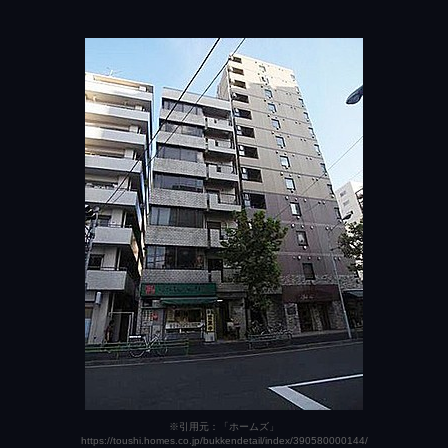
※引用元：「ホームズ」
https://toushi.homes.co.jp/bukkendetail/index/390580000144/