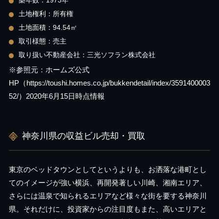
築年数：1973年
土地権利：所有権
土地面積：94.54㎡
取引様態：売主
取り扱い不動産会社：三光ソフラン株式会社
※参照元：ホームズ公式
HP（https://toushi.homes.co.jp/bukkendetail/index/3591400003
52/）2020年6月15日時点情報
神奈川県の収益ビル売却・買取
東京のベッドタウンとしてというよりも、お洒落な港町とし
てのイメージが強い横浜、再開発著しい川崎、湘南エリア、
さらには温泉で知られるエリアなど様々な街を要する神奈川
県。それだけに、投資家からの注目度もまた、高いエリアと